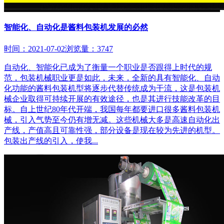
智能化、自动化是酱料包装机发展的必然
时间：2021-07-02
浏览量：3747
自动化、智能化已成为了衡量一个职业是否跟得上时代的规
范，包装机械职业更是如此，未来，全新的具有智能化、自动
化功能的酱料包装机型将逐步代替传统成为干流，这是包装机
械企业取得可持续开展的有效途径，也是其进行技能改革的目
标。自上世纪80年代开端，我国每年都要进口很多酱料包装机
械，引入气势至今仍有增无减。这些机械大多是高速自动化出
产线，产值高且可靠性强，部分设备是现在较为先进的机型。
包装出产线的引入，使我...